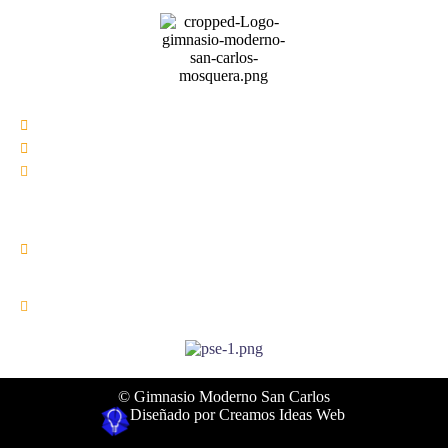
Cr 7c # 16A- 03
(601)8543310 - 322 8715000
Colegio@gimnasiomodernosancarlos.edu.co
Preescolar Lunes a Viernes:
6:30am-1:30pm
Primaria - Bachillerato
6:30am- 2:00Ppm
Sábado a Domingo: Cerrado
© Gimnasio Moderno San Carlos
Diseñado por Creamos Ideas Web