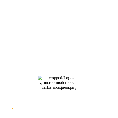
Preescolar Lunes a Viernes:
6:30am-1:30pm
Primaria - Bachillerato