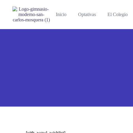
Inicio
Optativas
El Colegio
[yith_wcwl_wishlist]